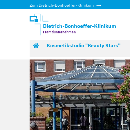
Zum Dietrich-Bonhoeffer-Klinikum
Dietrich-Bonhoeffer-Klinikum
Fremdunternehmen
Friseurmeister
Kosmetikstudio "Beauty Stars"
Paul