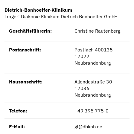
Kompetent und zugewandt
Mit besten Aussichten
Sicher und geborgen
Erzähl sie uns auf
Dietrich-Bonhoeffer-Klinikum
Träger: Diakonie Klinikum Dietrich Bonhoeffer GmbH
Geschäftsführerin:
Christine Rautenberg
Postanschrift:
Postfach 400135
17022
Neubrandenburg
Hausanschrift:
Allendestraße 30
17036
Neubrandenburg
Telefon:
+49 395 775-0
E-Mail:
gf@dbknb.de