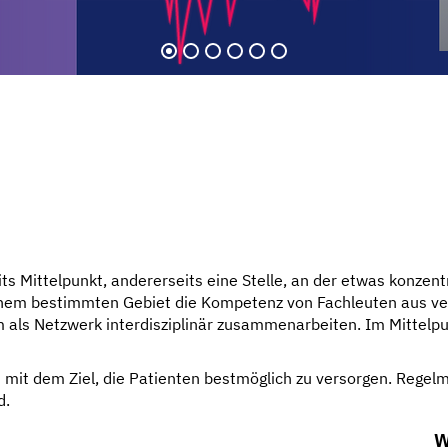
 Mittelpunkt, andererseits eine Stelle, an der etwas konzentr
uf einem bestimmten Gebiet die Kompetenz von Fachleuten aus 
 zugewandt
ichten
orgen
uf
 als Netzwerk interdisziplinär zusammenarbeiten. Im Mittelpu
t dem Ziel, die Patienten bestmöglich zu versorgen. Regelmäß
d.
W