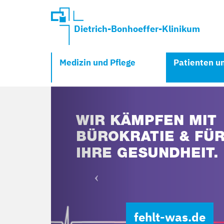
Dietrich-Bonhoeffer-Klinikum
Medizin und Pflege
Patienten u
Previous
fehlt-was.de