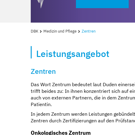
DBK
Medizin und Pflege
Zentren
Leistungsangebot
Zentren
Das Wort Zentrum bedeutet laut Duden einerseits
trifft beides zu: In ihnen konzentriert sich a
Kompetent und
Mit besten Auss
Sicher und geb
Erzähl sie uns a
auch von externen Partnern, die in dem Zentrum
Patientin.
In jedem Zentrum werden Leistungen gebündelt mi
Zentren durch Zertifizierungen auf den Prüfstan
Onkologisches Zentrum