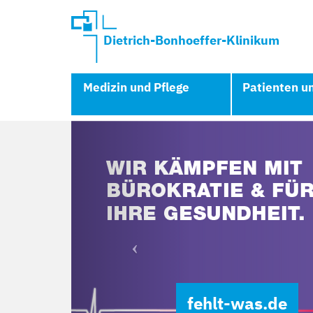
Dietrich-Bonhoeffer-Klinikum
Medizin und Pflege
Patienten u
Previous
fehlt-was.de