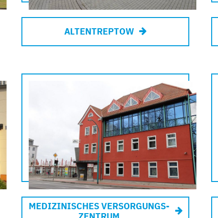
ALTENTREPTOW
Außenaufnahme
eines Standortes des
Medizinisches
Versorgungszentrums
MEDIZINISCHES VERSORGUNGS­
ZENTRUM