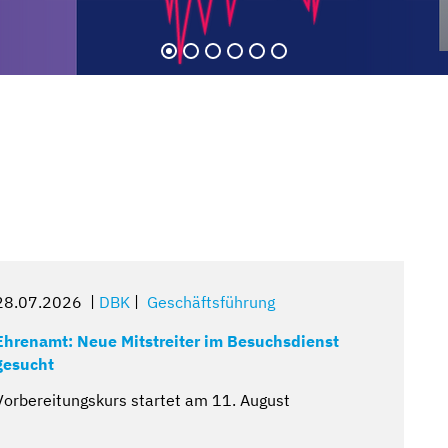
28.07.2026
DBK
Geschäftsführung
 zugewandt
ichten
orgen
uf
Ehrenamt: Neue Mitstreiter im Besuchsdienst
gesucht
Vorbereitungskurs startet am 11. August