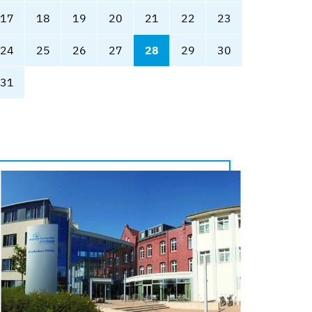
17
18
19
20
21
22
23
24
25
26
27
28
29
30
31
Panorama
Außenaufnahme
des Standortes
Malchin