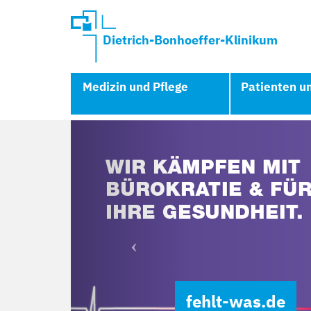
Dietrich-Bonhoeffer-Klinikum
Medizin und Pflege
Patienten u
Previous
fehlt-was.de