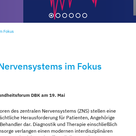
im Fokus
 Nervensystems im Fokus
 zugewandt
ichten
orgen
uf
ndheitsforum DBK am 19. Mai
ren des zentralen Nervensystems (ZNS) stellen eine
ächtliche Herausforderung für Patienten, Angehörige
Behandler dar. Diagnostik und Therapie einschließlich
sorge verlangen einen modernen interdisziplinären