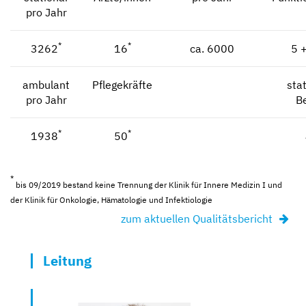
pro Jahr
*
*
3262
16
ca. 6000
5 
ambulant
Pflegekräfte
sta
pro Jahr
B
*
*
1938
50
*
bis 09/2019 bestand keine Trennung der Klinik für Innere Medizin I und
der Klinik für Onkologie, Hämatologie und Infektiologie
zum aktuellen Qualitätsbericht
Leitung