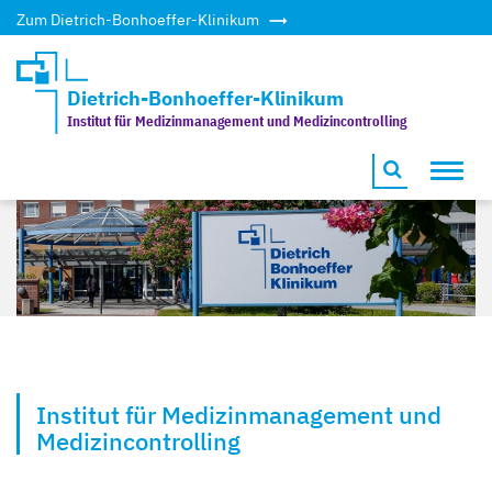
Zum Dietrich-Bonhoeffer-Klinikum
Dietrich-Bonhoeffer-Klinikum
Institut für Medizinmanagement und Medizincontrolling
Toggl
navig
Institut für Medizinmanagement und
Medizincontrolling