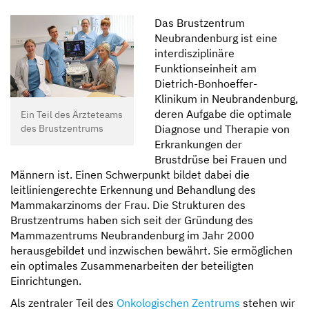
Kompetent und zugewandt
Mit besten Aussichten
Sicher und geborgen
Erzähl sie uns auf
Das Brustzentrum
Neubrandenburg ist eine
interdisziplinäre
Funktionseinheit am
Dietrich-Bonhoeffer-
Klinikum in Neubrandenburg,
deren Aufgabe die optimale
Ein Teil des Ärzteteams
des Brustzentrums
Diagnose und Therapie von
Erkrankungen der
Brustdrüse bei Frauen und
Männern ist. Einen Schwerpunkt bildet dabei die
leitliniengerechte Erkennung und Behandlung des
Mammakarzinoms der Frau. Die Strukturen des
Brustzentrums haben sich seit der Gründung des
Mammazentrums Neubrandenburg im Jahr 2000
herausgebildet und inzwischen bewährt. Sie ermöglichen
ein optimales Zusammenarbeiten der beteiligten
Einrichtungen.
Als zentraler Teil des
Onkologischen Zentrums
stehen wir