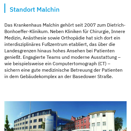
Standort Malchin
Kompetent und zugewandt
Mit besten Aussichten
Sicher und geborgen
Erzähl sie uns auf
Das Krankenhaus Malchin gehört seit 2007 zum Dietrich-
Bonhoeffer-Klinikum. Neben Kliniken für Chirurgie, Innere
Medizin, Anästhesie sowie Orthopädie hat sich dort ein
interdisziplinäres Fußzentrum etabliert, das über die
Landesgrenzen hinaus hohes Ansehen bei Patienten
genießt. Engagierte Teams und moderne Ausstattung –
wie beispielsweise ein Computertomograph (CT) –
sichern eine gute medizinische Betreuung der Patienten
in dem Gebäudekomplex an der Basedower Straße.