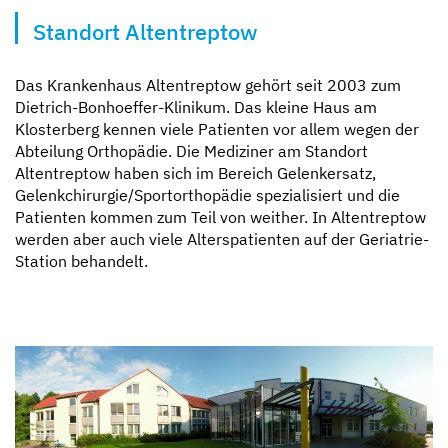
Standort Altentreptow
Kompetent und zugewandt
Mit besten Aussichten
Sicher und geborgen
Erzähl sie uns auf
Das Krankenhaus Altentreptow gehört seit 2003 zum
Dietrich-Bonhoeffer-Klinikum. Das kleine Haus am
Klosterberg kennen viele Patienten vor allem wegen der
Abteilung Orthopädie. Die Mediziner am Standort
Altentreptow haben sich im Bereich Gelenkersatz,
Gelenkchirurgie/Sportorthopädie spezialisiert und die
Patienten kommen zum Teil von weither. In Altentreptow
werden aber auch viele Alterspatienten auf der Geriatrie-
Station behandelt.