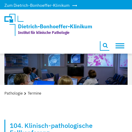
Zum Dietrich-Bonhoeffer-Klinikum
Dietrich-Bonhoeffer-Klinikum
Institut für klinische Pathologie
Toggl
navig
Pathologie
Termine
104. Klinisch-pathologische