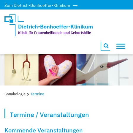
Zum Dietrich-Bonhoeffer-Klinikum
Dietrich-Bonhoeffer-Klinikum
Klinik für Frauenheilkunde und Geburtshilfe
Toggl
navig
Gynäkologie
Termine
Termine / Veranstaltungen
Kommende Veranstaltungen