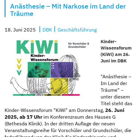
Anästhesie – Mit Narkose im Land der
Kompetent und zugewandt
Mit besten Aussichten
Sicher und geborgen
Erzähl sie uns auf
Träume
18. Juni 2025
DBK
Geschäftsführung
Kinder-
Wissensforum
(KiWi) am 26.
Juni im DBK
"Anästhesie –
Im Land der
Träume" –
unter diesem
Titel steht das
Kinder-Wissensforum "KiWi" am Donnerstag,
26. Juni
2025, ab 17 Uhr
im Konferenzraum des Hauses G
(Bethesda Klinik). In der dritten Auflage der neuen
Veranstaltungsreihe für Vorschüler und Grundschüler, die
federführend von der Klinik für Kinderchirurgie und –