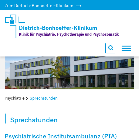
Zum Dietrich-Bonhoeffer-Klinikum
Dietrich-Bonhoeffer-Klinikum
Klinik für Psychiatrie, Psychotherapie und Psychosomatik
Toggl
navig
Psychiatrie
Sprechstunden
Sprechstunden
Psychiatrische Institutsambulanz (PIA)