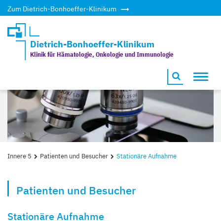
Zum Dietrich-Bonhoeffer-Klinikum
Dietrich-Bonhoeffer-Klinikum
Klinik für Hämatologie, Onkologie und Immunologie
Toggl
navig
Innere 5
Patienten und Besucher
Stationäre Aufnahme
Patienten und Besucher
Stationäre Aufnahme