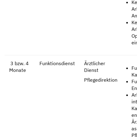
Ke
Ar
An
Ke
Ar
Op
ei
3 bzw. 4
Funktionsdienst
Ärztlicher
Fu
Monate
Dienst
Ka
Pflegedirektion
Fu
En
Ar
in
Ka
en
Är
as
Pf