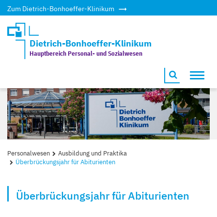
Zum Dietrich-Bonhoeffer-Klinikum
Dietrich-Bonhoeffer-Klinikum
Hauptbereich Personal- und Sozialwesen
Toggl
navig
Personalwesen
Ausbildung und Praktika
Überbrückungsjahr für Abiturienten
Überbrückungsjahr für Abiturienten