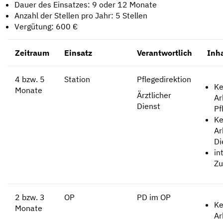
Dauer des Einsatzes: 9 oder 12 Monate
Anzahl der Stellen pro Jahr: 5 Stellen
Vergütung: 600 €
Zeitraum
Einsatz
Verantwortlich
Inha
4 bzw. 5
Station
Pflegedirektion
Ke
Monate
Ärztlicher
Ar
Dienst
Pf
Ke
Ar
Di
in
Z
2 bzw. 3
OP
PD im OP
Ke
Monate
Ar