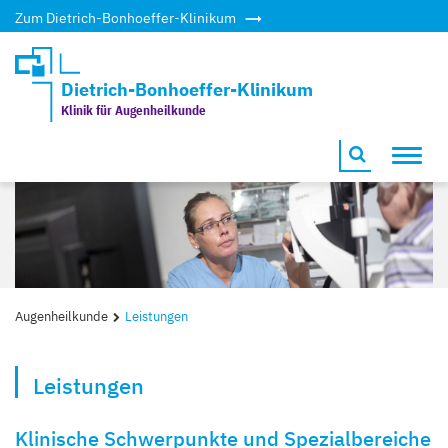
Zum Dietrich-Bonhoeffer-Klinikum
Dietrich-Bonhoeffer-Klinikum
Klinik für Augenheilkunde
Toggl
navig
Augenheilkunde
Leistungen
Leistungen
Klinische Schwerpunkte und Spezialbereiche