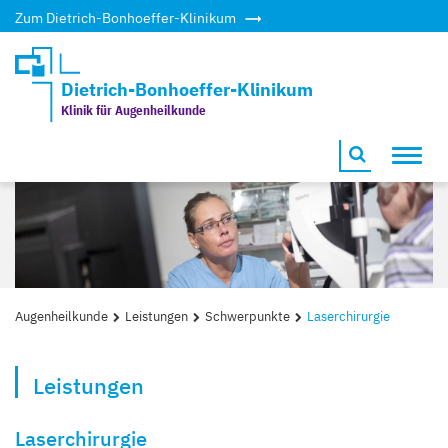
Zum Dietrich-Bonhoeffer-Klinikum
Dietrich-Bonhoeffer-Klinikum
Klinik für Augenheilkunde
Toggl
navig
Augenheilkunde
Leistungen
Schwerpunkte
Laserchirurgie
Leistungen
Laserchirurgie