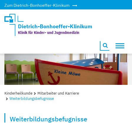
Zum Dietrich-Bonhoeffer-Klinikum
Dietrich-Bonhoeffer-Klinikum
Klinik für Kinder- und Jugendmedizin
Toggl
navig
Kinderheilkunde
Mitarbeiter und Karriere
Weiterbildungsbefugnisse
Weiterbildungsbefugnisse