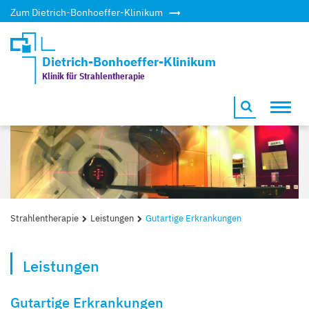
Zum Dietrich-Bonhoeffer-Klinikum
Dietrich-Bonhoeffer-Klinikum
Klinik für Strahlentherapie
Toggl
navig
Strahlentherapie
Leistungen
Gutartige Erkrankungen
Leistungen
Gutartige Erkrankungen