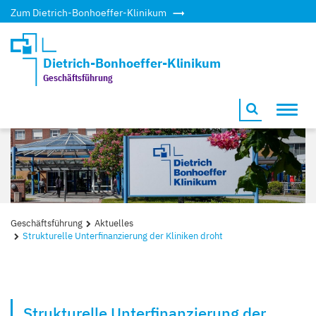
Zum Dietrich-Bonhoeffer-Klinikum
Dietrich-Bonhoeffer-Klinikum
Geschäftsführung
Toggl
navig
Geschäftsführung
Aktuelles
Strukturelle Unterfinanzierung der Kliniken droht
Strukturelle Unterfinanzierung der