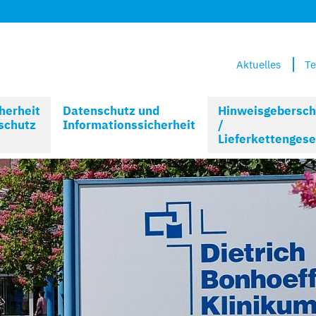
Aktuelles
Te
herheit
Datenschutz und
Hinweisgebersch
schutz
Informationssicherheit
/
Lieferkettengese