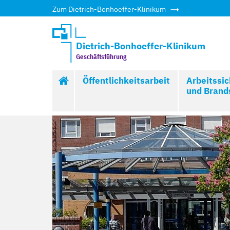
Zum Dietrich-Bonhoeffer-Klinikum
Dietrich-Bonhoeffer-Klinikum
Geschäftsführung
Start
Öffentlichkeitsarbeit
Arbeitssic
und Brand