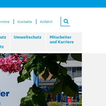
rmine
Kontakte
Anfahrt
utz
Umweltschutz
Mitarbeiter
und Karriere
tz