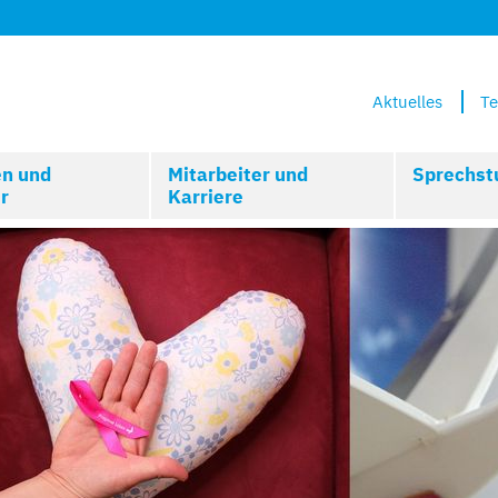
Aktuelles
Te
en und
Mitarbeiter und
Sprechst
r
Karriere