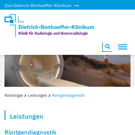
Zum Dietrich-Bonhoeffer-Klinikum
Dietrich-Bonhoeffer-Klinikum
Klinik für Radiologie und Neuroradiologie
Toggl
navig
Radiologie
Leistungen
Röntgendiagnostik
Leistungen
Röntgendiagnostik