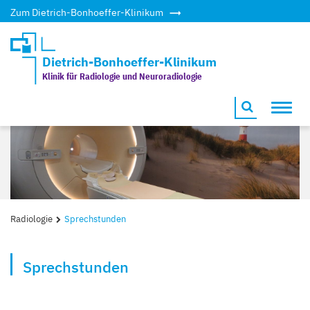
Zum Dietrich-Bonhoeffer-Klinikum
Dietrich-Bonhoeffer-Klinikum
Klinik für Radiologie und Neuroradiologie
Toggl
navig
Radiologie
Sprechstunden
Sprechstunden