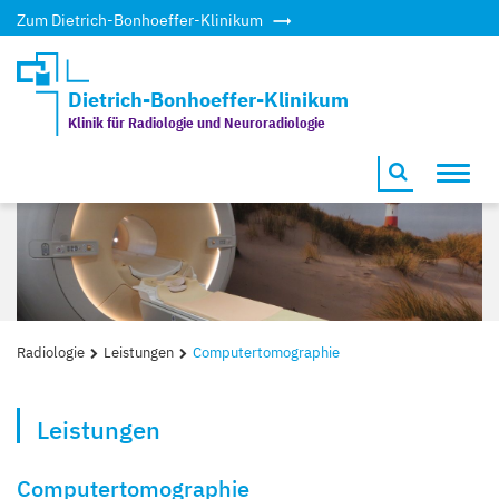
Zum Dietrich-Bonhoeffer-Klinikum
Dietrich-Bonhoeffer-Klinikum
Klinik für Radiologie und Neuroradiologie
Toggl
navig
Radiologie
Leistungen
Computertomographie
Leistungen
Computertomographie