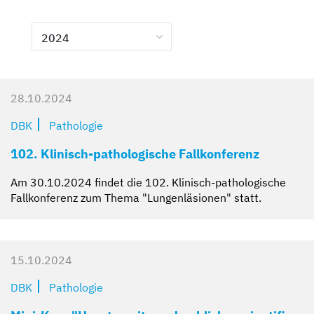
Kompetent und zugewandt
Mit besten Aussichten
Sicher und geborgen
Erzähl sie uns auf
2024
28.10.2024
DBK
Pathologie
102. Klinisch-pathologische Fallkonferenz
Am 30.10.2024 findet die 102. Klinisch-pathologische
Fallkonferenz zum Thema "Lungenläsionen" statt.
15.10.2024
DBK
Pathologie