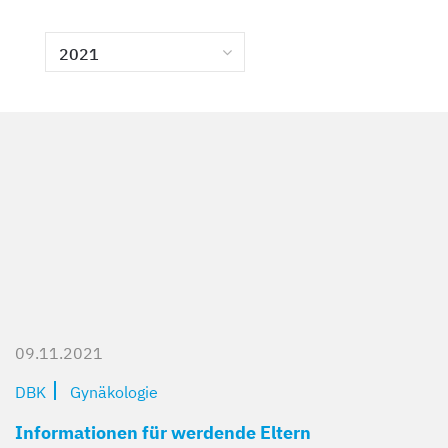
Kompetent und zugewandt
Mit besten Aussichten
Sicher und geborgen
Erzähl sie uns auf
2021
09.11.2021
DBK
Gynäkologie
Informationen für werdende Eltern