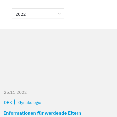
Kompetent und zugewandt
Mit besten Aussichten
Sicher und geborgen
Erzähl sie uns auf
2022
25.11.2022
DBK
Gynäkologie
Informationen für werdende Eltern