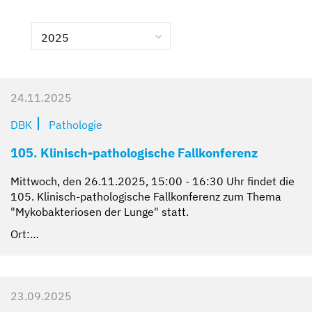
Kompetent und zugewandt
Mit besten Aussichten
Sicher und geborgen
Erzähl sie uns auf
2025
24.11.2025
DBK
Pathologie
105. Klinisch-pathologische Fallkonferenz
Mittwoch, den 26.11.2025, 15:00 - 16:30 Uhr findet die
105. Klinisch-pathologische Fallkonferenz zum Thema
"Mykobakteriosen der Lunge" statt.
Ort:…
23.09.2025