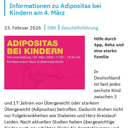
Informationen zu Adipositas bei
Kompetent und zugewandt
Mit besten Aussichten
Sicher und geborgen
Erzähl sie uns auf
Kindern am 4. März
23. Februar 2026
DBK
Geschäftsführung
Hilfe durch
App, Reha und
eine starke
Familie
In
Deutschland
ist fast jedes
sechste Kind
zwischen 3
und 17 Jahren von Übergewicht oder starkem
Übergewicht (Adipositas) betroffen. Dadurch drohen nicht
nur Folgekrankheiten wie Diabetes und Herz-Kreislauf-
Leiden. Nach aktuellen Studien haben übergewichtige
Kinder auch ein erhöhtes Risiko für Angststörungen und