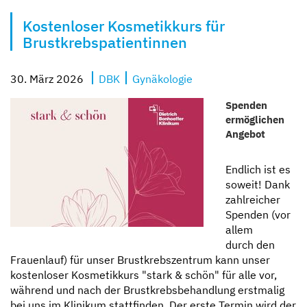
Kompetent und zugewandt
Mit besten Aussichten
Sicher und geborgen
Erzähl sie uns auf
Kostenloser Kosmetikkurs für
Brustkrebspatientinnen
30. März 2026
DBK
Gynäkologie
Spenden
ermöglichen
Angebot
Endlich ist es
soweit! Dank
zahlreicher
Spenden (vor
allem
durch den
Frauenlauf) für unser Brustkrebszentrum kann unser
kostenloser Kosmetikkurs "stark & schön" für alle vor,
während und nach der Brustkrebsbehandlung erstmalig
bei uns im Klinikum stattfinden. Der erste Termin wird der