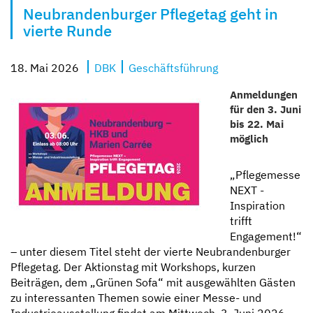
Neubrandenburger Pflegetag geht in
Kompetent und zugewandt
Mit besten Aussichten
Sicher und geborgen
Erzähl sie uns auf
vierte Runde
18. Mai 2026
DBK
Geschäftsführung
Anmeldungen
für den 3. Juni
bis 22. Mai
möglich
„Pflegemesse
NEXT -
Inspiration
trifft
Engagement!“
– unter diesem Titel steht der vierte Neubrandenburger
Pflegetag. Der Aktionstag mit Workshops, kurzen
Beiträgen, dem „Grünen Sofa“ mit ausgewählten Gästen
zu interessanten Themen sowie einer Messe- und
Industrieausstellung findet am Mittwoch, 3. Juni 2026,