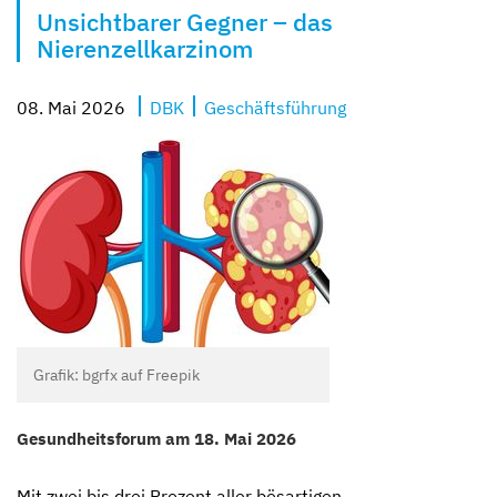
Unsichtbarer Gegner – das
Kompetent und zugewandt
Mit besten Aussichten
Sicher und geborgen
Erzähl sie uns auf
Nierenzellkarzinom
08. Mai 2026
DBK
Geschäftsführung
Grafik: bgrfx auf Freepik
Gesundheitsforum am 18. Mai 2026
Mit zwei bis drei Prozent aller bösartigen