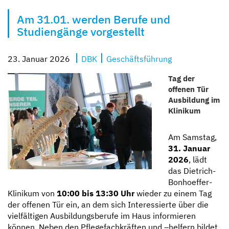
Kompetent und zugewandt
Mit besten Aussichten
Sicher und geborgen
Erzähl sie uns auf
Am 31.01. werden Berufe und
Studiengänge vorgestellt
23. Januar 2026
DBK
Geschäftsführung
Tag der
offenen Tür
Ausbildung im
Klinikum
Am Samstag,
31. Januar
2026
, lädt
das Dietrich-
Bonhoeffer-
Klinikum von
10:00 bis 13:30 Uhr
wieder zu einem Tag
der offenen Tür ein, an dem sich Interessierte über die
vielfältigen Ausbildungsberufe im Haus informieren
können. Neben den Pflegefachkräften und –helfern bildet