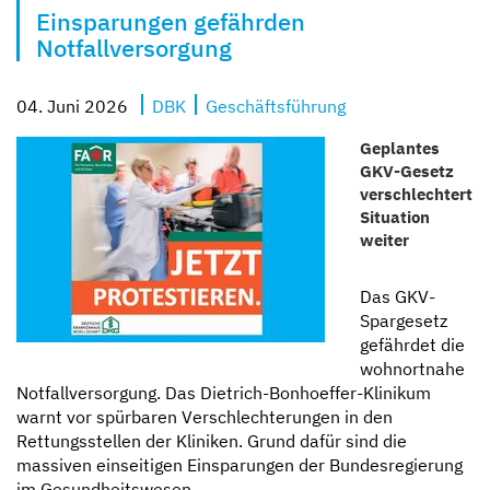
Einsparungen gefährden
Kompetent und zugewandt
Mit besten Aussichten
Sicher und geborgen
Erzähl sie uns auf
Notfallversorgung
04. Juni 2026
DBK
Geschäftsführung
Geplantes
GKV-Gesetz
verschlechtert
Situation
weiter
Das GKV-
Spargesetz
gefährdet die
wohnortnahe
Notfallversorgung. Das Dietrich-Bonhoeffer-Klinikum
warnt vor spürbaren Verschlechterungen in den
Rettungsstellen der Kliniken. Grund dafür sind die
massiven einseitigen Einsparungen der Bundesregierung
im Gesundheitswesen.