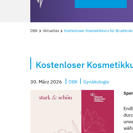
DBK
Aktuelles
Kostenloser Kosmetikkurs für Brustkreb
Kostenloser Kosmetikku
30. März 2026
DBK
Gynäkologie
Kompetent und
Mit besten Auss
Sicher und geb
Erzähl sie uns a
Spen
Endl
durc
unse
währ