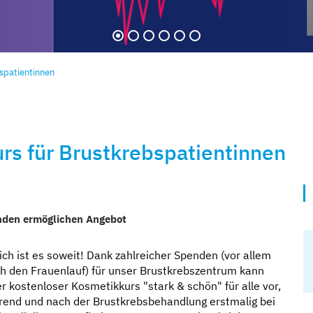
spatientinnen
rs für Brustkrebspatientinnen
 zugewandt
ichten
orgen
uf
den ermöglichen Angebot
ich ist es soweit! Dank zahlreicher Spenden (vor allem
h den Frauenlauf) für unser Brustkrebszentrum kann
r kostenloser Kosmetikkurs "stark & schön" für alle vor,
end und nach der Brustkrebsbehandlung erstmalig bei