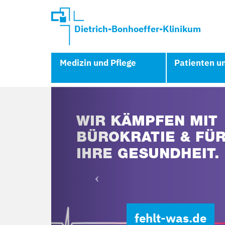
Dietrich-Bonhoeffer-Klinikum
Medizin und Pflege
Patienten u
Previous
fehlt-was.de