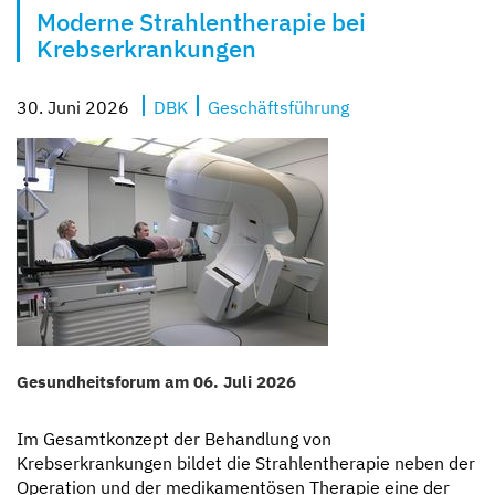
Moderne Strahlentherapie bei
Kompetent und zugewandt
Mit besten Aussichten
Sicher und geborgen
Erzähl sie uns auf
Krebserkrankungen
30. Juni 2026
DBK
Geschäftsführung
Gesundheitsforum am 06. Juli 2026
Im Gesamtkonzept der Behandlung von
Krebserkrankungen bildet die Strahlentherapie neben der
Operation und der medikamentösen Therapie eine der