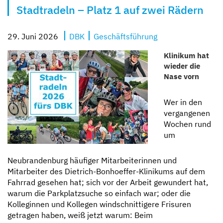
Stadtradeln – Platz 1 auf zwei Rädern
Kompetent und zugewandt
Mit besten Aussichten
Sicher und geborgen
Erzähl sie uns auf
29. Juni 2026
DBK
Geschäftsführung
Klinikum hat
wieder die
Nase vorn
Wer in den
vergangenen
Wochen rund
um
Neubrandenburg häufiger Mitarbeiterinnen und
Mitarbeiter des Dietrich-Bonhoeffer-Klinikums auf dem
Fahrrad gesehen hat; sich vor der Arbeit gewundert hat,
warum die Parkplatzsuche so einfach war; oder die
Kolleginnen und Kollegen windschnittigere Frisuren
getragen haben, weiß jetzt warum: Beim