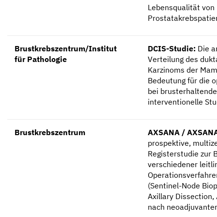
Lebensqualität von
Prostatakrebspatie
Brustkrebszentrum/Institut
DCIS-Studie:
Die a
für Pathologie
Verteilung des dukta
Karzinoms der Mam
Bedeutung für die o
bei brusterhaltende
interventionelle St
Brustkrebszentrum
AXSANA / AXSANA
prospektive, multiz
Registerstudie zur
verschiedener leitl
Operationsverfahren
(Sentinel-Node Biop
Axillary Dissection,
nach neoadjuvante