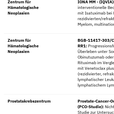
Zentrum für
IONA MM - (IQVIA)
Hämatologische
interventionelle B
Neoplasien
mit Isatuximab bei 
rezidivierten/refrak
Myelom, multination
Zentrum für
BGB-11417-303/C
Hämatologische
RR1:
Progressionsf
Neoplasien
Überleben unter So
Obinutuzumab oder 
Rituximab im Vergl
mit Venetoclax plu
(rezidivierter, refr
lymphatischer Leuk
lymphatischem Ly
Prostatakrebszentrum
Prostate-Cancer-
(PCO-Studie):
Nicht
Studie zur Untersu