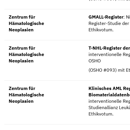
Zentrum für
GMALL-Register
: N
Hämatologische
Register-Studie de
Neoplasien
Ethikvotum.
Zentrum für
T-NHL-Register de
Hämatologische
interventionelle Re
Neoplasien
OSHO
(OSHO #093) mit E
Zentrum für
Klinisches AML Re
Hämatologische
Biomaterialdatenb
Neoplasien
interventionelle Re
Studienallianz Leuk
Ethikvotum.