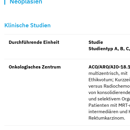
Neoplasien
Kompetent und zugewandt
Mit besten Aussichten
Sicher und geborgen
Erzähl sie uns auf
Klinische Studien
Durchführende Einheit
Studie
Studientyp A, B, C
Onkologisches Zentrum
ACO/ARO/AIO-18.1
multizentrisch, mit
Ethikvotum; Kurzze
versus Radiochemot
von konsolidierend
und selektivem Orga
Patienten mit MRT-
intermediären und 
Rektumkarzinom.