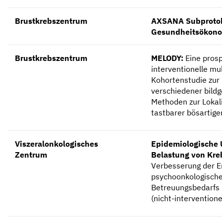
Brustkrebszentrum
AXSANA Subprotok
Gesundheitsökon
Brustkrebszentrum
MELODY:
Eine prosp
interventionelle mu
Kohortenstudie zur
verschiedener bild
Methoden zur Lokali
tastbarer bösartige
Viszeralonkologisches
Epidemiologische 
Zentrum
Belastung von Kre
Verbesserung der E
psychoonkologisch
Betreuungsbedarfs 
(nicht-interventionel