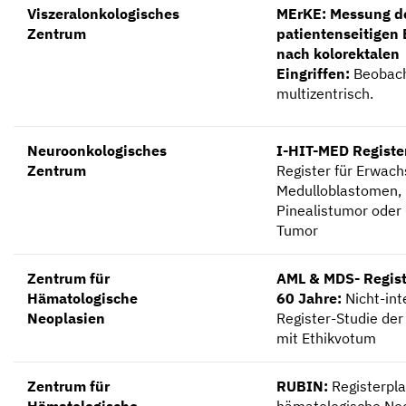
Viszeralonkologisches
MErKE: Messung d
Zentrum
patientenseitigen 
nach kolorektalen
Eingriffen:
Beobach
multizentrisch.
Neuroonkologisches
I-HIT-MED Registe
Zentrum
Register für Erwac
Medulloblastomen
Pinealistumor oder
Tumor
Zentrum für
AML & MDS- Registe
Hämatologische
60 Jahre:
Nicht-int
Neoplasien
Register-Studie d
mit Ethikvotum
Zentrum für
RUBIN:
Registerpla
Hämatologische
hämatologische Neop