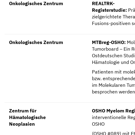
Onkologisches Zentrum
REALTRK-
Registerstudie:
Prä
zielgerichtete Ther
Fusions-positiven 
Onkologisches Zentrum
MTBreg-OSHO:
Mol
Tumorboard – Ein R
Ostdeutschen Stud
Hämatologie und On
Patienten mit molek
bzw. entsprechender
im Molekularen Tu
besprochen werden
Zentrum für
OSHO Myelom Regi
Hämatologische
interventionelle Re
Neoplasien
OSHO
(OSHO #089) mit E