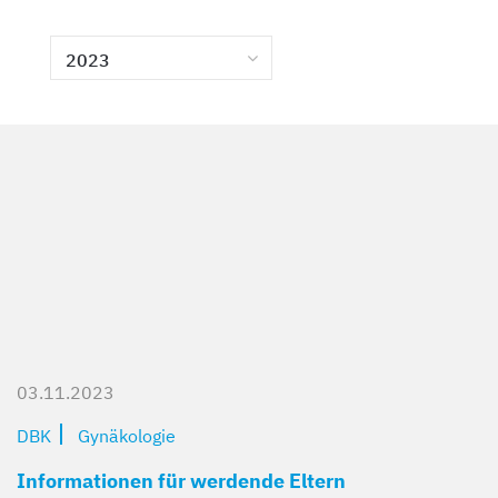
Kompetent und zugewandt
Mit besten Aussichten
Sicher und geborgen
Erzähl sie uns auf
2023
03.11.2023
DBK
Gynäkologie
Informationen für werdende Eltern