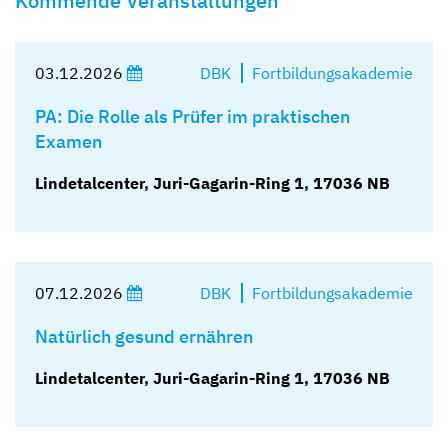
Kommende Veranstaltungen
Kompetent und zugewandt
Mit besten Aussichten
Sicher und geborgen
Erzähl sie uns auf
03.12.2026
DBK
Fortbildungsakademie
PA: Die Rolle als Prüfer im praktischen
Examen
Lindetalcenter, Juri-Gagarin-Ring 1, 17036 NB
07.12.2026
DBK
Fortbildungsakademie
Natürlich gesund ernähren
Lindetalcenter, Juri-Gagarin-Ring 1, 17036 NB