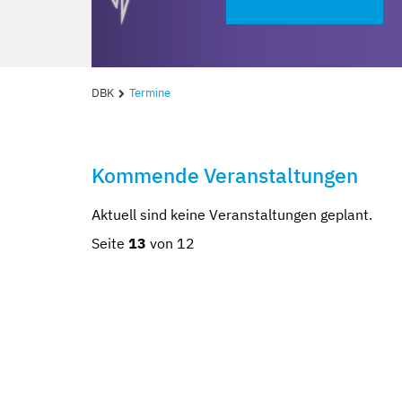
DBK
Termine
Kommende Veranstaltungen
Aktuell sind keine Veranstaltungen geplant.
Seite
13
von 12
Kompetent und
Mit besten Auss
Sicher und geb
Erzähl sie uns a