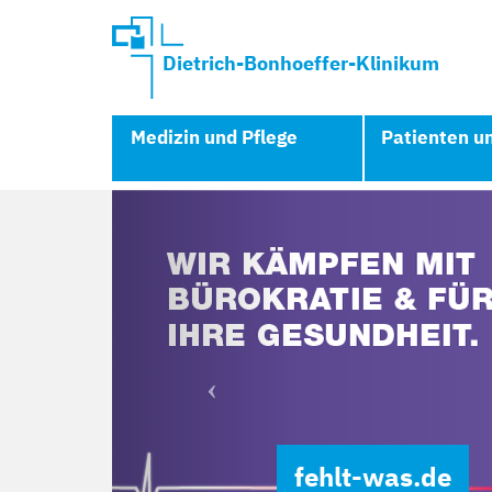
Dietrich-Bonhoeffer-Klinikum
Medizin und Pflege
Patienten u
Previous
fehlt-was.de